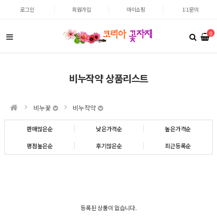
로그인
회원가입
마이쇼핑
1:1문의
0
비누작약 상품리스트
비누꽃
비누작약
판매많은순
낮은가격순
높은가격순
평점높은순
후기많은순
최근등록순
등록된 상품이 없습니다.