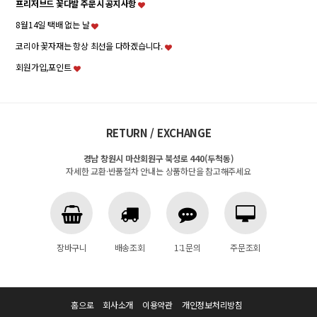
프리저브드 꽃다발 주문시 공지사항
8월14일 택배 없는 날
코리아 꽃자재는 항상 최선을 다하겠습니다.
회원가입,포인트
RETURN / EXCHANGE
경남 창원시 마산회원구 북성로 440(두척동)
자세한 교환·반품절차 안내는 상품하단을 참고해주세요
장바구니
배송조회
1:1문의
주문조회
홈으로
회사소개
이용약관
개인정보처리방침