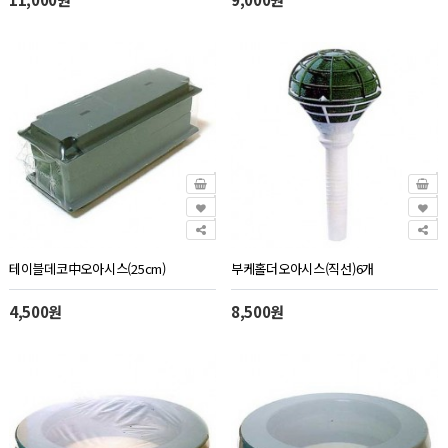
테이블데코中오아시스(25cm)
부케홀더오아시스(직선)6개
4,500원
8,500원