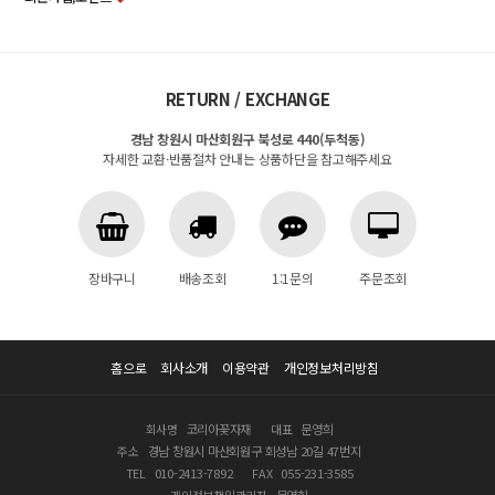
RETURN / EXCHANGE
경남 창원시 마산회원구 북성로 440(두척동)
자세한 교환·반품절차 안내는 상품하단을 참고해주세요
장바구니
배송조회
1:1문의
주문조회
홈으로
회사소개
이용약관
개인정보처리방침
회사명
코리아꽃자재
대표
문영희
주소
경남 창원시 마산회원구 회성남 20길 47번지
TEL
010-2413-7892
FAX
055-231-3585
개인정보책임관리자
문영희