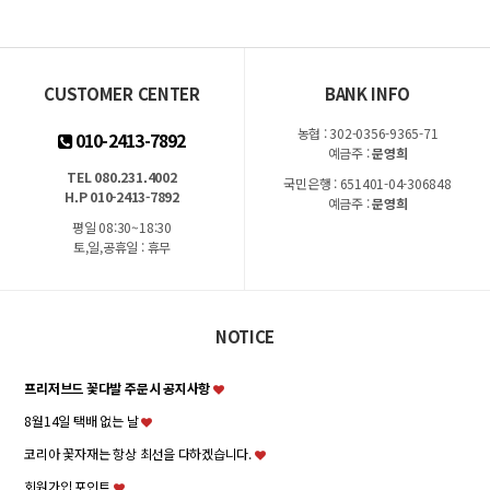
CUSTOMER CENTER
BANK INFO
농협 : 302-0356-9365-71
010-2413-7892
예금주 :
문영희
TEL 080.231.4002
국민은행 : 651401-04-306848
H.P 010-2413-7892
예금주 :
문영희
평일 08:30~18:30
토,일,공휴일 : 휴무
NOTICE
프리저브드 꽃다발 주문시 공지사항
8월14일 택배 없는 날
코리아 꽃자재는 항상 최선을 다하겠습니다.
회원가입,포인트