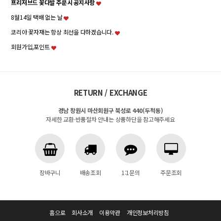
프리저브드 꽃다발 주문시 공지사항
8월14일 택배 없는 날
코리아 꽃자재는 항상 최선을 다하겠습니다.
회원가입,포인트
RETURN / EXCHANGE
경남 창원시 마산회원구 북성로 440(두척동)
자세한 교환·반품절차 안내는 상품하단을 참고해주세요
장바구니
배송조회
1:1문의
주문조회
홈으로
회사소개
이용약관
개인정보처리방침