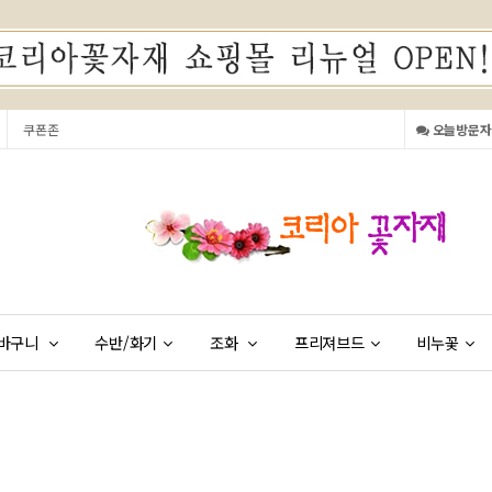
쿠폰존
오늘방문자 (
바구니
수반/화기
조화
프리져브드
비누꽃