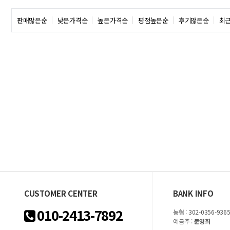
판매많은순
낮은가격순
높은가격순
평점높은순
후기많은순
최
CUSTOMER CENTER
BANK INFO
010-2413-7892
농협 : 302-0356-9365
예금주 :
문영희