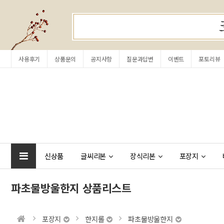
사용후기
상품문의
공지사항
질문과답변
이벤트
포토리뷰
신상품
글씨리본
장식리본
포장지
파초물방울한지 상품리스트
포장지
한지롤
파초물방울한지