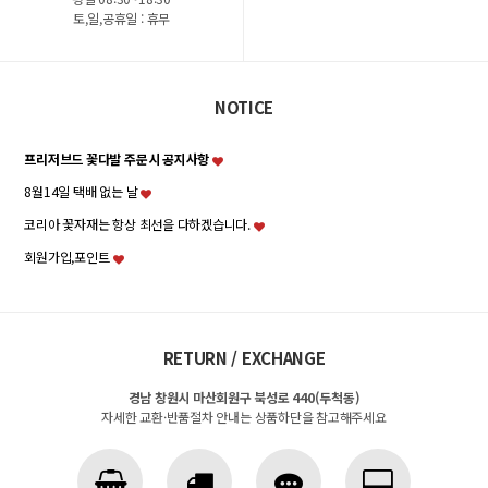
토,일,공휴일 : 휴무
NOTICE
프리저브드 꽃다발 주문시 공지사항
8월14일 택배 없는 날
코리아 꽃자재는 항상 최선을 다하겠습니다.
회원가입,포인트
RETURN / EXCHANGE
경남 창원시 마산회원구 북성로 440(두척동)
자세한 교환·반품절차 안내는 상품하단을 참고해주세요