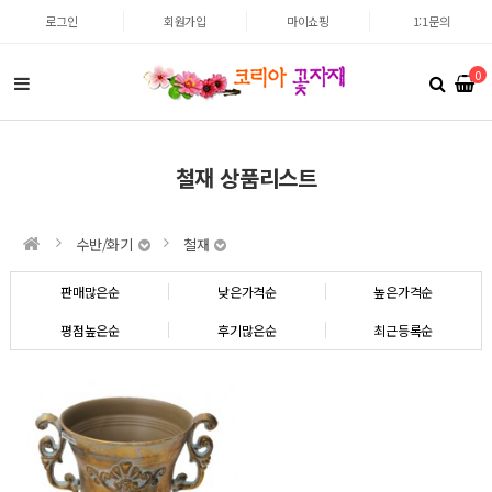
로그인
회원가입
마이쇼핑
1:1문의
0
철재 상품리스트
수반/화기
철재
판매많은순
낮은가격순
높은가격순
평점높은순
후기많은순
최근등록순