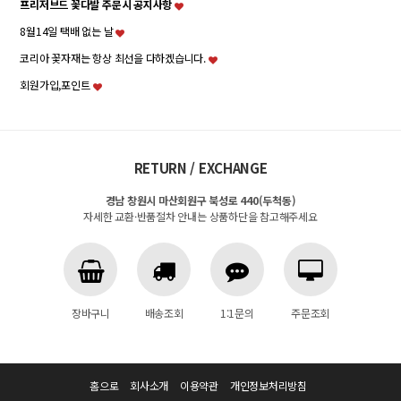
프리저브드 꽃다발 주문시 공지사항
8월14일 택배 없는 날
코리아 꽃자재는 항상 최선을 다하겠습니다.
회원가입,포인트
RETURN / EXCHANGE
경남 창원시 마산회원구 북성로 440(두척동)
자세한 교환·반품절차 안내는 상품하단을 참고해주세요
장바구니
배송조회
1:1문의
주문조회
홈으로
회사소개
이용약관
개인정보처리방침