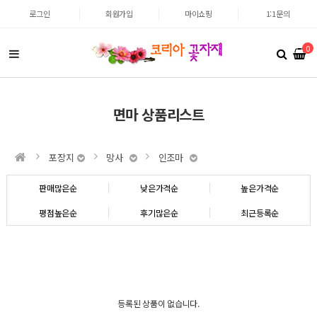
로그인
회원가입
마이쇼핑
1:1문의
0
면마 상품리스트
포장지
망사
인조마
판매많은순
낮은가격순
높은가격순
평점높은순
후기많은순
최근등록순
등록된 상품이 없습니다.