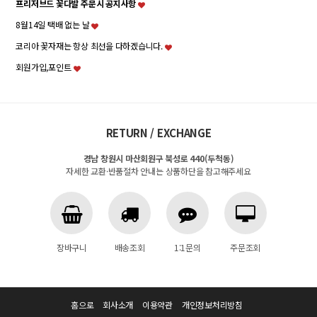
프리저브드 꽃다발 주문시 공지사항
8월14일 택배 없는 날
코리아 꽃자재는 항상 최선을 다하겠습니다.
회원가입,포인트
RETURN / EXCHANGE
경남 창원시 마산회원구 북성로 440(두척동)
자세한 교환·반품절차 안내는 상품하단을 참고해주세요
장바구니
배송조회
1:1문의
주문조회
홈으로
회사소개
이용약관
개인정보처리방침