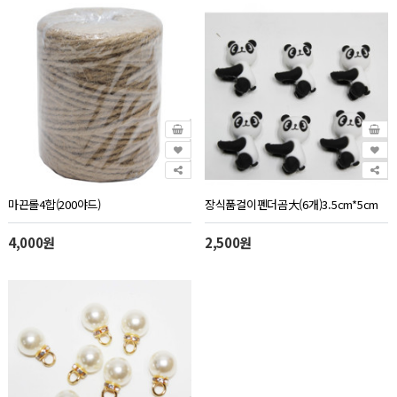
마끈롤4합(200야드)
장식품걸이펜더곰大(6개)3.5cm*5cm
4,000원
2,500원