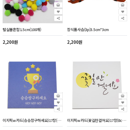
털실볼혼합1.5cm(100개)
장식품사슴(3p)3.5cm*3cm
2,200원
2,200원
이지픽w카드(승승장구하세요)17장(8cm*8cm)
이지픽w카드(꽃길만걸어요)17장(8cm*8cm)