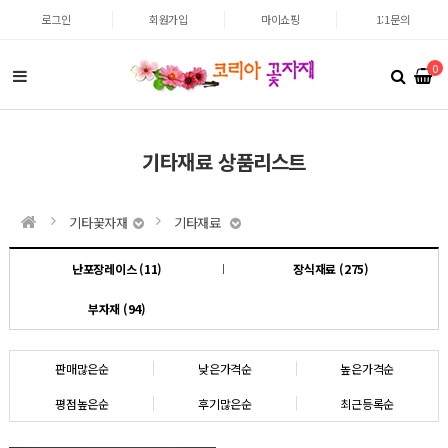
로그인
회원가입
마이쇼핑
1:1문의
0
기타재료 상품리스트
기타꽃자재
기타재료
난포장레이스 (11)
장식재료 (275)
부자재 (94)
판매많은순
낮은가격순
높은가격순
평점높은순
후기많은순
최근등록순