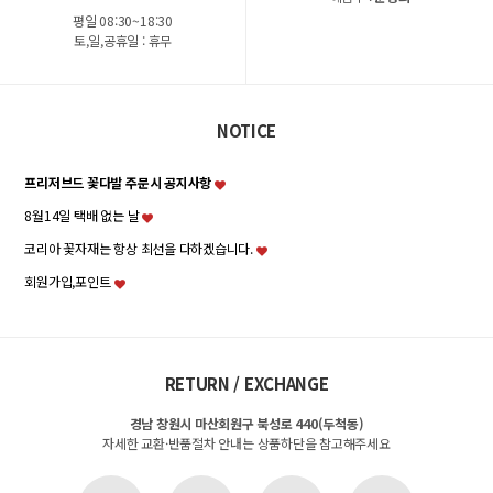
평일 08:30~18:30
토,일,공휴일 : 휴무
NOTICE
프리저브드 꽃다발 주문시 공지사항
8월14일 택배 없는 날
코리아 꽃자재는 항상 최선을 다하겠습니다.
회원가입,포인트
RETURN / EXCHANGE
경남 창원시 마산회원구 북성로 440(두척동)
자세한 교환·반품절차 안내는 상품하단을 참고해주세요