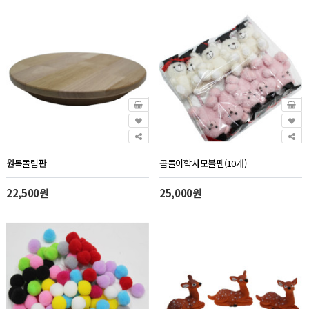
원목돌림판
곰돌이학사모볼펜(10개)
22,500원
25,000원