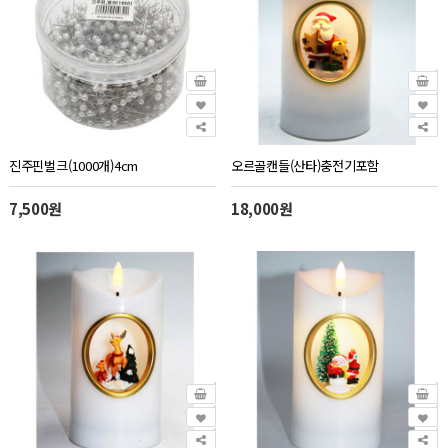
진주핀벌크(1000개)4cm
오르골캔들(산타)충전기포함
7,500원
18,000원