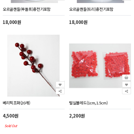
오르골캔들(루돌프)충전기포함
오르골캔들(트리)충전기포함
18,000원
18,000원
베리픽조화(20개)
털실볼레드(1cm,1.5cm)
4,500원
2,200원
Sold Out