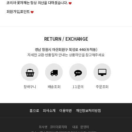
코리아 꽃자재는 항상 최선을 다하겠습니다.
회원가입,포인트
RETURN / EXCHANGE
경남 창원시 마산회원구 북성로 440(두척동)
자세한 교환·반품절차 안내는 상품하단을 참고해주세요
장바구니
배송조회
1:1문의
주문조회
홈으로
회사소개
이용약관
개인정보처리방침
회사명
코리아꽃자재
대표
문영희