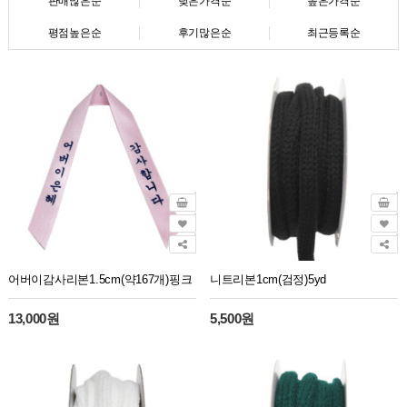
판매많은순
낮은가격순
높은가격순
평점높은순
후기많은순
최근등록순
어버이감사리본1.5cm(약167개)핑크
니트리본1cm(검정)5yd
13,000원
5,500원