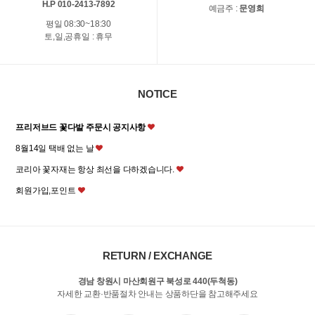
H.P 010-2413-7892
예금주 :
문영희
평일 08:30~18:30
토,일,공휴일 : 휴무
NOTICE
프리저브드 꽃다발 주문시 공지사항
8월14일 택배 없는 날
코리아 꽃자재는 항상 최선을 다하겠습니다.
회원가입,포인트
RETURN / EXCHANGE
경남 창원시 마산회원구 북성로 440(두척동)
자세한 교환·반품절차 안내는 상품하단을 참고해주세요