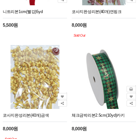
니트리본1cm(빨강)5yd
코사지완성리본(40개)연핑크
5,500원
8,000원
Sold Out
코사지완성리본(40개)금색
체크금박리본2.5cm(10yd)카키
8,000원
8,000원