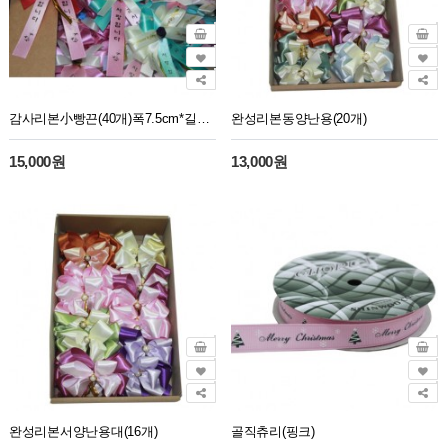
감사리본小빵끈(40개)폭7.5cm*길이13.5cm
완성리본동양난용(20개)
15,000원
13,000원
완성리본서양난용대(16개)
골직츄리(핑크)