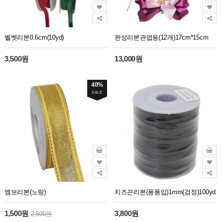
벨벳리본0.6cm(10yd)
완성리본관엽용(12개)17cm*15cm
3,500원
13,000원
40%
SALE
엠보리본(노랑)
치즈끈리본(퐁퐁입)1mm(검정)100yd
1,500원
3,800원
2,500원