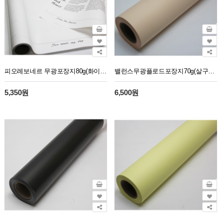
피오레보네르 무광포장지80g(화이트/블랙)10M
밸런스무광플로드포장지70g(살구17)30M
5,350원
6,500원