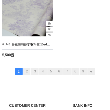
럭셔리플로드II포장지(퍼플)15yd뜨왈
5,500원
2
3
4
5
6
7
8
9
1
CUSTOMER CENTER
BANK INFO