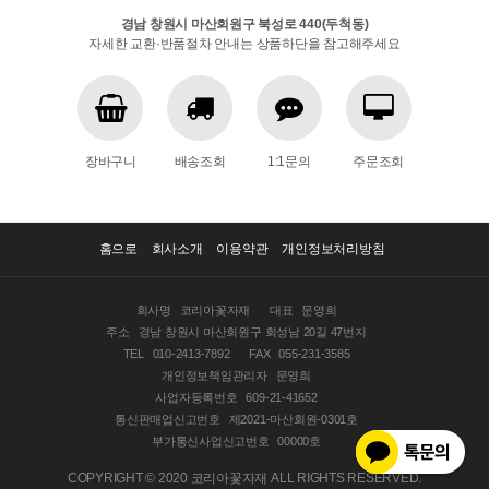
경남 창원시 마산회원구 북성로 440(두척동)
자세한 교환·반품절차 안내는 상품하단을 참고해주세요
장바구니
배송조회
1:1문의
주문조회
홈으로
회사소개
이용약관
개인정보처리방침
회사명
코리아꽃자재
대표
문영희
주소
경남 창원시 마산회원구 회성남 20길 47번지
TEL
010-2413-7892
FAX
055-231-3585
개인정보책임관리자
문영희
사업자등록번호
609-21-41652
통신판매업신고번호
제2021-마산회원-0301호
부가통신사업신고번호
00000호
COPYRIGHT © 2020 코리아꽃자재 ALL RIGHTS RESERVED.