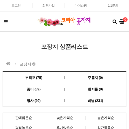
로그인
회원가입
마이쇼핑
1:1문의
0
포장지 상품리스트
포장지
부직포 (75)
주름지 (0)
종이 (59)
한지롤 (0)
망사 (40)
비닐 (231)
판매많은순
낮은가격순
높은가격순
평점높은순
후기많은순
최근등록순