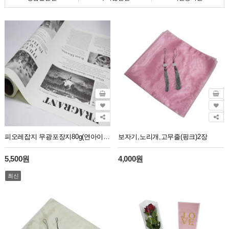
피오레잡지 무광포장지80g(연아이보리)10M
보자기,노리개,고무줄(핑크)2장
5,500원
4,000원
최신