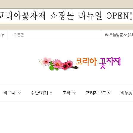
리뷰
쿠폰존
오늘방문자 ( 413
바구니
수반/화기
조화
프리져브드
비누꽃