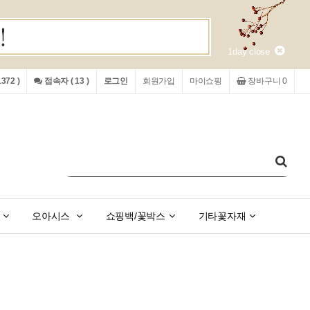
1day close
72 )
접속자 ( 13 )
로그인
회원가입
마이쇼핑
장바구니 0
오아시스
쇼핑백/꽃박스
기타꽃자재