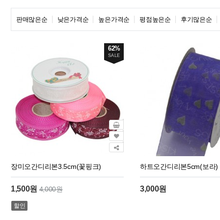
판매많은순
낮은가격순
높은가격순
평점높은순
후기많은순
62%
SALE
장미오간디리본3.5cm(꽃핑크)
하트오간디리본5cm(보라)
1,500원
3,000원
4,000원
할인