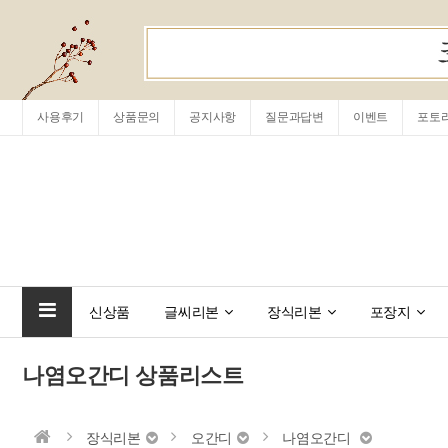
사용후기
상품문의
공지사항
질문과답변
이벤트
포토
신상품
글씨리본
장식리본
포장지
나염오간디 상품리스트
장식리본
오간디
나염오간디