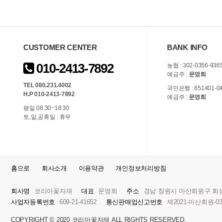
CUSTOMER CENTER
BANK INFO
010-2413-7892
농협 : 302-0356-936
예금주 :
문영희
TEL 080.231.4002
국민은행 : 651401-04
H.P 010-2413-7892
예금주 :
문영희
평일 08:30~18:30
토,일,공휴일 : 휴무
홈으로
회사소개
이용약관
개인정보처리방침
회사명
코리아꽃자재
대표
문영희
주소
경남 창원시 마산회원구 회성남
사업자등록번호
609-21-41652
통신판매업신고번호
제2021-마산회원-0
COPYRIGHT © 2020 코리아꽃자재 ALL RIGHTS RESERVED.