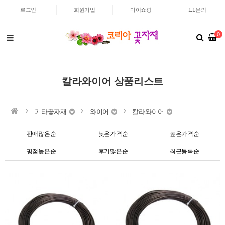
로그인
회원가입
마이쇼핑
1:1문의
0
칼라와이어 상품리스트
기타꽃자재
와이어
칼라와이어
판매많은순
낮은가격순
높은가격순
평점높은순
후기많은순
최근등록순