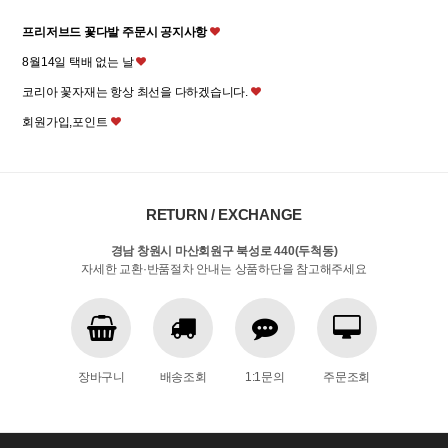
프리저브드 꽃다발 주문시 공지사항
8월14일 택배 없는 날
코리아 꽃자재는 항상 최선을 다하겠습니다.
회원가입,포인트
RETURN / EXCHANGE
경남 창원시 마산회원구 북성로 440(두척동)
자세한 교환·반품절차 안내는 상품하단을 참고해주세요
장바구니
배송조회
1:1문의
주문조회