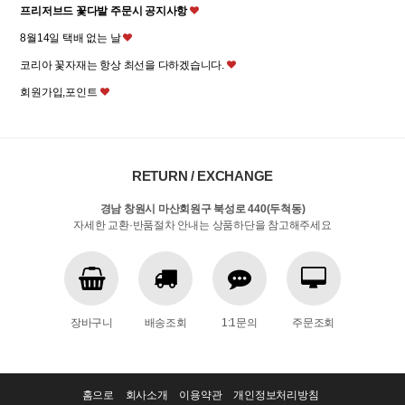
프리저브드 꽃다발 주문시 공지사항
8월14일 택배 없는 날
코리아 꽃자재는 항상 최선을 다하겠습니다.
회원가입,포인트
RETURN / EXCHANGE
경남 창원시 마산회원구 북성로 440(두척동)
자세한 교환·반품절차 안내는 상품하단을 참고해주세요
장바구니
배송조회
1:1문의
주문조회
홈으로
회사소개
이용약관
개인정보처리방침