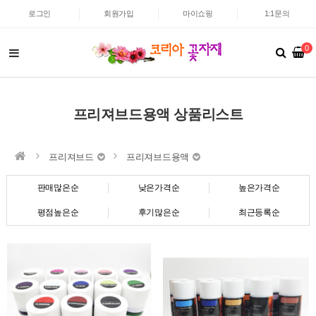
로그인
회원가입
마이쇼핑
1:1문의
0
프리져브드용액 상품리스트
프리져브드
프리져브드용액
판매많은순
낮은가격순
높은가격순
평점높은순
후기많은순
최근등록순